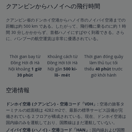
クアンビンからハノイへの飛行時間
クアンビン省のドンホイ空港からハノイ市のノイバイ空港までの
距離は約 500 km である。したがって、飛行機に乗るのに約 1 時
間 30 分しかかからず、首都ハノイにすばやく到着できる。さら
に、バンブーの航空運賃は非常に優遇されている。
Thời gian bay từ
Khoảng cách từ
Thời gian đóng quầy
Đồng Hới đi Hà
Đồng Hới tới Hà
làm thủ tục tối
Nội khoảng
1 giờ
Nội gần
500 ki-
thiểu
40 phút
trước
30 phút
lô- mét
giờ khởi hành
空港情報
ドンホイ空港 (クアンビン) - 空港コード「VDH」:
空港の旅客タ
ーミナルの総面積は 4282 m2で、最新の標準サービス設備が完
備されている 2 フロアが構成されている。現在、ドンホイ空港は
国内線のみを運航しており、国際線はまだ運航していない。
ノイバイ空港 (ハノイ) - 空港コード「HAN」:
国内線および国際