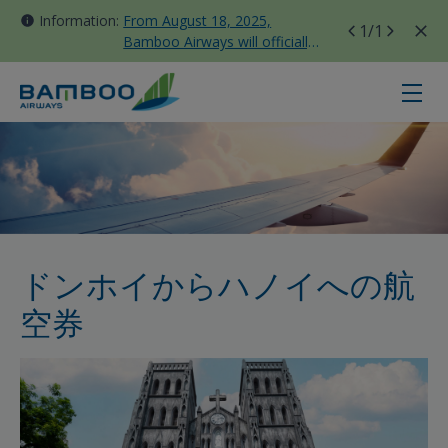
Information:
From August 18, 2025,
1
/1
Bamboo Airways will officially
move all domestic flights to
Tan Son Nhat Terminal T3
ドンホイ - ハノイ - Bamboo Airwa
ドンホイからハノイへの航
空券