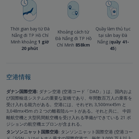
Thời gian bay từ Đà
Quầy làm thủ tục
Khoảng cách từ
Nẵng đi TP Hồ Chí
tại sân bay Đà
Đà Nẵng đi TP Hồ
Minh khoảng
1 giờ
Nẵng (
quầy 41-
Chí Minh
858km
20 phút
45
)
空港情報
ダナン国際空港:
ダナン空港 (空港コード「DAD」) は、国内およ
び国際輸送システムの重要な架橋であり、年間数百万人の乗客を
受け入れる能力がある。空港には、それぞれ 3,500mx45m と
3,048mx45m の 2 つの離着陸ルートがある。それと共に、 中距
離航空機と大型民間航空機を受け入れる準備ができている 21 ポ
ジションの航空機エプロンが含まれる。
タンソンニャット国際空港:
タンソンニャット国際空港 (空港コー
ド「SGN」) はベトナム最大の国際空港で、毎年 3,000 万人以上