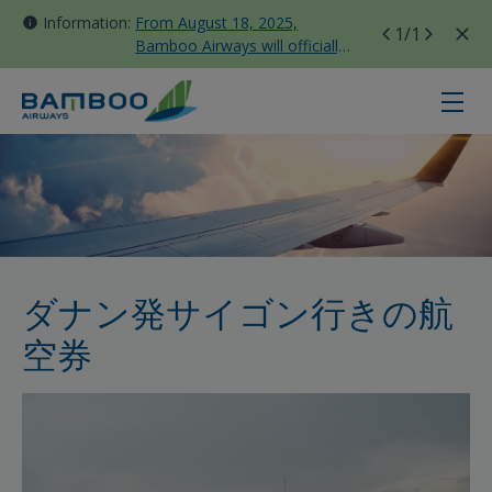
Information:
From August 18, 2025,
1
/1
Bamboo Airways will officially
move all domestic flights to
Tan Son Nhat Terminal T3
ダナン - ホーチミン - Bamboo Airw
ダナン発サイゴン行きの航
空券