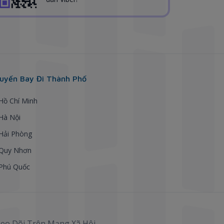
uyến Bay Đi Thành Phố
 Hồ Chí Minh
 Hà Nội
 Hải Phòng
 Quy Nhơn
 Phú Quốc
eo Dõi Trên Mạng Xã Hội