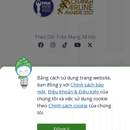
Theo Dõi Trên Mạng Xã Hội
Sơ đồ website
Bằng cách sử dụng trang website,
bạn đồng ý với
Chính sách bảo
@ 2023 Bamboo Airways Copyright. All Rights
Reserved.
mật,
Điều khoản & Điều kiện
của
Business Registration Code: 0107867370
chúng tôi và việc sử dụng cookie
theo
Chính sách cookie
của chúng
tôi.
Đồng ý