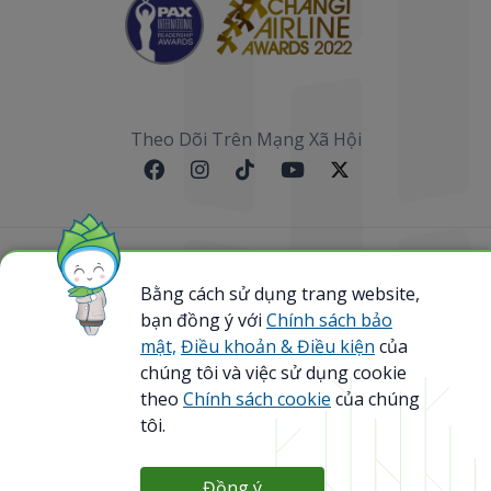
Theo Dõi Trên Mạng Xã Hội
Sơ đồ website
Bằng cách sử dụng trang website,
bạn đồng ý với
Chính sách bảo
@ 2023 Bamboo Airways Copyright. All Rights
Reserved.
mật,
Điều khoản & Điều kiện
của
Business Registration Code: 0107867370
chúng tôi và việc sử dụng cookie
theo
Chính sách cookie
của chúng
tôi.
Đồng ý