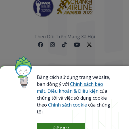
Theo Dõi Trên Mạng Xã Hội
Sơ đồ website
Bằng cách sử dụng trang website,
bạn đồng ý với
Chính sách bảo
@ 2023 Bamboo Airways Copyright. All Rights
Reserved.
mật,
Điều khoản & Điều kiện
của
Business Registration Code: 0107867370
chúng tôi và việc sử dụng cookie
theo
Chính sách cookie
của chúng
tôi.
Đồng ý