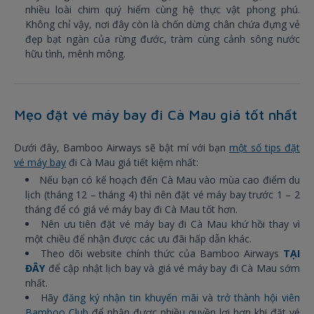
nhiều loài chim quý hiếm cùng hệ thực vật phong phú.
Không chỉ vậy, nơi đây còn là chốn dừng chân chứa đựng vẻ
đẹp bạt ngàn của rừng đước, tràm cùng cảnh sông nước
hữu tình, mênh mông.
Mẹo đặt vé máy bay đi Cà Mau giá tốt nhất
Dưới đây, Bamboo Airways sẽ bật mí với bạn
một số tips đặt
vé máy bay
đi Cà Mau giá tiết kiệm nhất:
Nếu bạn có kế hoạch đến Cà Mau vào mùa cao điểm du
lịch (tháng 12 – tháng 4) thì nên đặt vé máy bay trước 1 – 2
tháng để có giá vé máy bay đi Cà Mau tốt hơn.
Nên ưu tiên đặt vé máy bay đi Cà Mau khứ hồi thay vì
một chiều để nhận được các ưu đãi hấp dẫn khác.
Theo dõi website chính thức của Bamboo Airways
TẠI
ĐÂY
để cập nhật lịch bay và giá vé máy bay đi Cà Mau sớm
nhất.
Hãy
đăng ký nhận tin khuyến mãi
và
trở thành hội viên
Bamboo Club
để nhận được nhiều quyền lợi hơn khi đặt vé