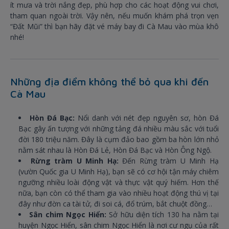
ít mưa và trời nắng đẹp, phù hợp cho các hoạt động vui chơi,
tham quan ngoài trời. Vậy nên, nếu muốn khám phá trọn vẹn
“Đất Mũi” thì bạn hãy đặt vé máy bay đi Cà Mau vào mùa khô
nhé!
Những địa điểm không thể bỏ qua khi đến
Cà Mau
Hòn Đá Bạc:
Nổi danh với nét đẹp nguyên sơ, hòn Đá
Bạc gây ấn tượng với những tảng đá nhiều màu sắc với tuổi
đời 180 triệu năm. Đây là cụm đảo bao gồm ba hòn lớn nhỏ
nằm sát nhau là Hòn Đá Lẻ, Hòn Đá Bạc và Hòn Ông Ngộ.
Rừng tràm U Minh Hạ:
Đến Rừng tràm U Minh Hạ
(vườn Quốc gia U Minh Hạ), bạn sẽ có cơ hội tận máy chiêm
ngưỡng nhiều loài động vật và thực vật quý hiếm. Hơn thế
nữa, bạn còn có thể tham gia vào nhiều hoạt động thú vị tại
đây như đờn ca tài tử, đi soi cá, đổ trúm, bắt chuột đồng…
Sân chim Ngọc Hiển:
Sở hữu diện tích 130 ha nằm tại
huyện Ngọc Hiển, sân chim Ngọc Hiển là nơi cư ngụ của rất