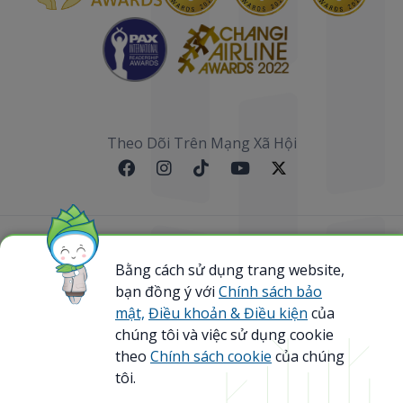
Theo Dõi Trên Mạng Xã Hội
Sơ đồ website
Bằng cách sử dụng trang website,
@ 2023 Bamboo Airways Copyright. All Rights
bạn đồng ý với
Chính sách bảo
Reserved.
mật,
Điều khoản & Điều kiện
của
Business Registration Code: 0107867370
chúng tôi và việc sử dụng cookie
theo
Chính sách cookie
của chúng
tôi.