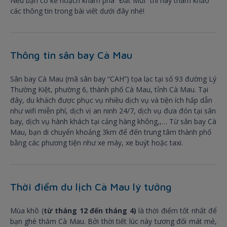
Nếu bạn có kế hoạch khám phá “Đất Mũi” thì hãy tham khảo
các thông tin trong bài viết dưới đây nhé!
Thông tin sân bay Cà Mau
Sân bay Cà Mau (mã sân bay “CAH”) tọa lạc tại số 93 đường Lý
Thường Kiệt, phường 6, thành phố Cà Mau, tỉnh Cà Mau. Tại
đây, du khách được phục vụ nhiều dịch vụ và tiện ích hấp dẫn
như wifi miễn phí, dịch vị an ninh 24/7, dịch vụ đưa đón tại sân
bay, dịch vụ hành khách tại cảng hàng không,,… Từ sân bay Cà
Mau, bạn di chuyển khoảng 3km để đến trung tâm thành phố
bằng các phương tiện như xe máy, xe buýt hoặc taxi.
Thời điểm du lịch Cà Mau lý tưởng
Mùa khô (
từ tháng 12 đến tháng 4)
là thời điểm tốt nhất để
bạn ghé thăm Cà Mau. Bởi thời tiết lúc này tương đối mát mẻ,