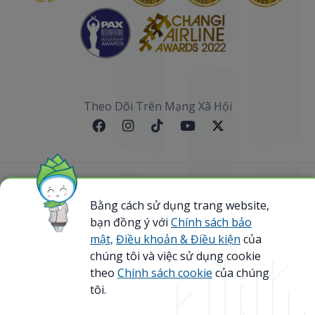
Theo Dõi Trên Mạng Xã Hội
Sơ đồ website
Bằng cách sử dụng trang website,
bạn đồng ý với
Chính sách bảo
@ 2023 Bamboo Airways Copyright. All Rights
Reserved.
mật,
Điều khoản & Điều kiện
của
Business Registration Code: 0107867370
chúng tôi và việc sử dụng cookie
theo
Chính sách cookie
của chúng
tôi.