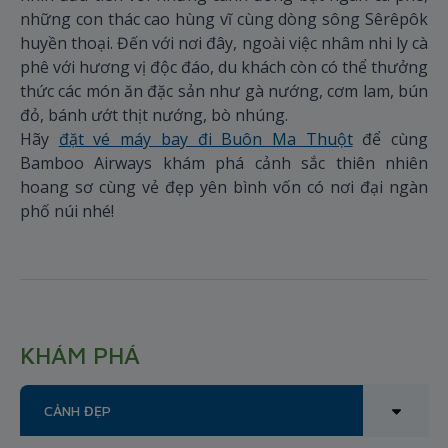
những con thác cao hùng vĩ cùng dòng sông Sêrêpôk
huyền thoại. Đến với nơi đây, ngoài việc nhâm nhi ly cà
phê với hương vị độc đáo, du khách còn có thể thưởng
thức các món ăn đặc sản như gà nướng, cơm lam, bún
đỏ, bánh ướt thịt nướng, bò nhúng.
Hãy
đặt vé máy bay đi Buôn Ma Thuột
để cùng
Bamboo Airways khám phá cảnh sắc thiên nhiên
hoang sơ cùng vẻ đẹp yên bình vốn có nơi đại ngàn
phố núi nhé!
KHÁM PHÁ
CẢNH ĐẸP