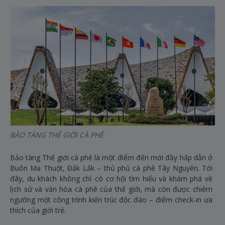
BẢO TÀNG THẾ GIỚI CÀ PHÊ
TH
Bảo tàng Thế giới cà phê là một điểm đến mới đầy hấp dẫn ở
Cá
Buôn Ma Thuột, Đắk Lắk – thủ phủ cà phê Tây Nguyên. Tới
Th
đây, du khách không chỉ có cơ hội tìm hiểu và khám phá về
li
lịch sử và văn hóa cà phê của thế giới, mà còn được chiêm
có
ngưỡng một công trình kiến trúc độc đáo – điểm check-in ưa
Đứ
thích của giới trẻ.
to
mộ