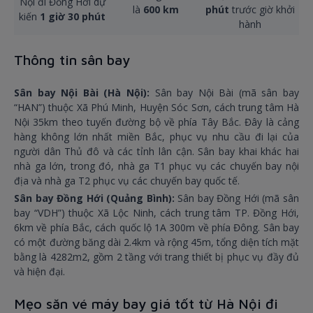
Nội đi Đồng Hới dự
là
600 km
phút
trước giờ khởi
kiến
1 giờ 30 phút
hành
Thông tin sân bay
Sân bay Nội Bài (Hà Nội):
Sân bay Nội Bài (mã sân bay
“HAN”) thuộc Xã Phú Minh, Huyện Sóc Sơn, cách trung tâm Hà
Nội 35km theo tuyến đường bộ về phía Tây Bắc. Đây là cảng
hàng không lớn nhất miền Bắc, phục vụ nhu cầu đi lại của
người dân Thủ đô và các tỉnh lân cận. Sân bay khai khác hai
nhà ga lớn, trong đó, nhà ga T1 phục vụ các chuyến bay nội
địa và nhà ga T2 phục vụ các chuyến bay quốc tế.
Sân bay Đồng Hới (Quảng Bình):
Sân bay Đồng Hới (mã sân
bay “VDH”) thuộc Xã Lộc Ninh, cách trung tâm TP. Đồng Hới,
6km về phía Bắc, cách quốc lộ 1A 300m về phía Đông. Sân bay
có một đường băng dài 2.4km và rộng 45m, tổng diện tích mặt
bằng là 4282m2, gồm 2 tầng với trang thiết bị phục vụ đầy đủ
và hiện đại.
Mẹo săn vé máy bay giá tốt từ Hà Nội đi