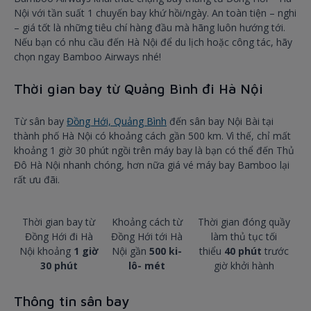
Nội với tần suất 1 chuyến bay khứ hồi/ngày. An toàn tiện – nghi
– giá tốt là những tiêu chí hàng đầu mà hãng luôn hướng tới.
Nếu bạn có nhu cầu đến Hà Nội để du lịch hoặc công tác, hãy
chọn ngay Bamboo Airways nhé!
Thời gian bay từ Quảng Bình đi Hà Nội
Từ sân bay
Đồng Hới, Quảng Bình
đến sân bay Nội Bài tại
thành phố Hà Nội có khoảng cách gần 500 km. Vì thế, chỉ mất
khoảng 1 giờ 30 phút ngồi trên máy bay là bạn có thể đến Thủ
Đô Hà Nội nhanh chóng, hơn nữa giá vé máy bay Bamboo lại
rất ưu đãi.
Thời gian bay từ
Khoảng cách từ
Thời gian đóng quầy
Đồng Hới đi Hà
Đồng Hới tới Hà
làm thủ tục tối
Nội khoảng
1 giờ
Nội gần
500 ki-
thiểu
40 phút
trước
30 phút
lô- mét
giờ khởi hành
Thông tin sân bay