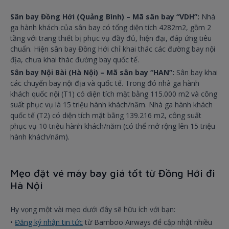
Sân bay Đồng Hới (Quảng Bình) – Mã sân bay “VDH”:
Nhà
ga hành khách của sân bay có tổng diện tích 4282m2, gồm 2
tầng với trang thiết bị phục vụ đầy đủ, hiện đại, đáp ứng tiêu
chuẩn. Hiện sân bay Đồng Hới chỉ khai thác các đường bay nội
địa, chưa khai thác đường bay quốc tế.
Sân bay Nội Bài (Hà Nội) – Mã sân bay “HAN”:
Sân bay khai
các chuyến bay nội địa và quốc tế. Trong đó nhà ga hành
khách quốc nội (T1) có diện tích mặt bằng 115.000 m2 và công
suất phục vụ là 15 triệu hành khách/năm. Nhà ga hành khách
quốc tế (T2) có diện tích mặt bằng 139.216 m2, công suất
phục vụ 10 triệu hành khách/năm (có thể mở rộng lên 15 triệu
hành khách/năm).
Mẹo đặt vé máy bay giá tốt từ Đồng Hới đi
Hà Nội
Hy vọng một vài mẹo dưới đây sẽ hữu ích với bạn:
•
Đăng ký nhận tin tức
từ Bamboo Airways để cập nhật nhiều