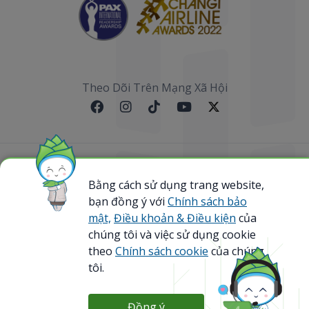
Theo Dõi Trên Mạng Xã Hội
Sơ đồ website
Bằng cách sử dụng trang website,
bạn đồng ý với
Chính sách bảo
@ 2023 Bamboo Airways Copyright. All Rights
Reserved.
mật,
Điều khoản & Điều kiện
của
Business Registration Code: 0107867370
chúng tôi và việc sử dụng cookie
theo
Chính sách cookie
của chúng
tôi.
Đồng ý