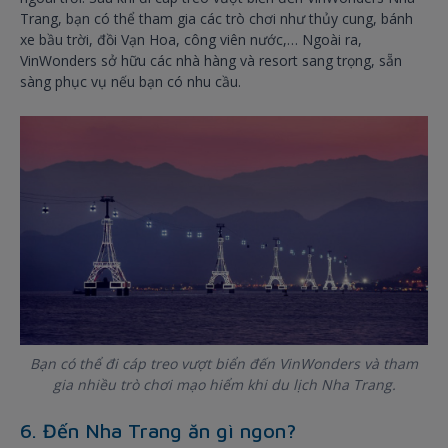
Trang, bạn có thể tham gia các trò chơi như thủy cung, bánh
xe bầu trời, đồi Vạn Hoa, công viên nước,… Ngoài ra,
VinWonders sở hữu các nhà hàng và resort sang trọng, sẵn
sàng phục vụ nếu bạn có nhu cầu.
Bạn có thể đi cáp treo vượt biển đến VinWonders và tham
gia nhiều trò chơi mạo hiểm khi du lịch Nha Trang.
6. Đến Nha Trang ăn gì ngon?