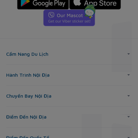
Cẩm Nang Du Lịch
Hành Trình Nội Địa
Chuyến Bay Nội Địa
Điểm Đến Nội Địa
Điểm Đến Quốc Tế