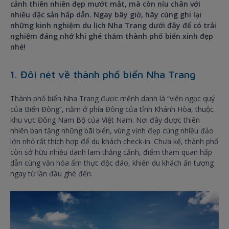
cảnh thiên nhiên đẹp mướt mắt, mà còn níu chân với
nhiều đặc sản hấp dẫn. Ngay bây giờ, hãy cùng ghi lại
những kinh nghiệm du lịch Nha Trang dưới đây để có trải
nghiệm đáng nhớ khi ghé thăm thành phố biển xinh đẹp
nhé!
1. Đôi nét về thành phố biển Nha Trang
Thành phố biển Nha Trang được mệnh danh là “viên ngọc quý
của Biển Đông”, nằm ở phía Đông của tỉnh Khánh Hòa, thuộc
khu vực Đông Nam Bộ của Việt Nam. Nơi đây được thiên
nhiên ban tặng những bãi biển, vùng vịnh đẹp cùng nhiều đảo
lớn nhỏ rất thích hợp để du khách check-in. Chưa kể, thành phố
còn sở hữu nhiều danh lam thắng cảnh, điểm tham quan hấp
dẫn cùng văn hóa ẩm thực độc đáo, khiến du khách ấn tượng
ngay từ lần đầu ghé đến.