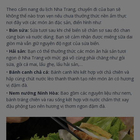
Theo cẩm nang du lịch Nha Trang, chuyến đi của bạn sẽ
không thể nào trọn vẹn nếu chưa thưởng thức nền ẩm thực
nơi đây với các món ăn đặc sản, điển hình như:
•
Bún sứa:
Sứa tươi sau khi chế biến sẽ chần sơ sau đó chan
cùng bún và nước dùng. Bạn sẽ cảm nhận được miếng sữa dai
giòn mà vẫn giữ nguyên độ ngọt của sứa biển.
•
Hải sản:
Bạn có thể thưởng thức các món ăn hải sản tươi
ngon ở Nha Trang với mức giá vô cùng phải chăng như gỏi
sứa, gỏi cá mai, lẩu ghẹ, lẩu hải sản,…
•
Bánh canh chả cá:
Bánh canh khi kết hợp với chả chiên và
hấp cùng chút nước lèo thanh thanh tạo nên món ăn có hương
vị đậm đà.
•
Nem nướng Ninh Hòa:
Bao gồm các nguyên liệu như nem,
bánh tráng chiên và rau sống kết hợp với nước chấm thịt xay
đậu phộng tạo nên hương vị thơm ngon đậm đà.