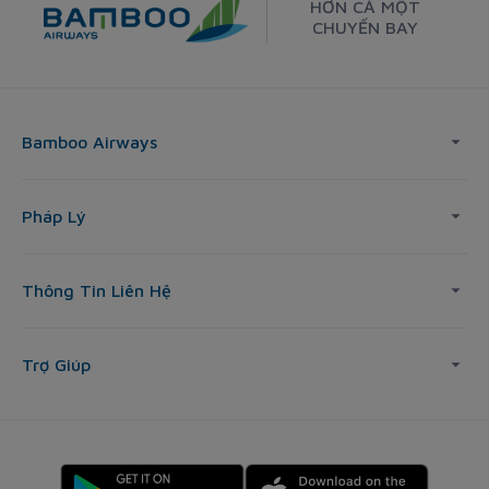
HƠN CẢ MỘT
CHUYẾN BAY
Bamboo Airways
Pháp Lý
Thông Tin Liên Hệ
Trợ Giúp