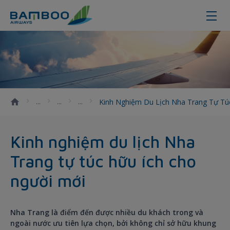
Kinh nghiệm du lịch Nha Trang tự
Kinh Nghiệm Du Lịch Nha Trang Tự Tú
Kinh nghiệm du lịch Nha
Trang tự túc hữu ích cho
người mới
Nha Trang là điểm đến được nhiều du khách trong và
ngoài nước ưu tiên lựa chọn, bởi không chỉ sở hữu khung