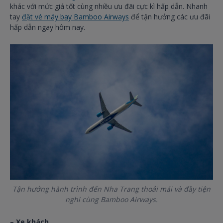
khác với mức giá tốt cùng nhiều ưu đãi cực kì hấp dẫn. Nhanh
tay
đặt vé máy bay Bamboo Airways
để tận hưởng các ưu đãi
hấp dẫn ngay hôm nay.
Tận hưởng hành trình đến Nha Trang thoải mái và đầy tiện
nghi cùng Bamboo Airways.
– Xe khách