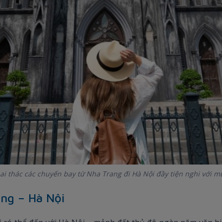
i thác các chuyến bay từ Nha Trang đi Hà Nội đầy tiện nghi với mứ
ng – Hà Nội