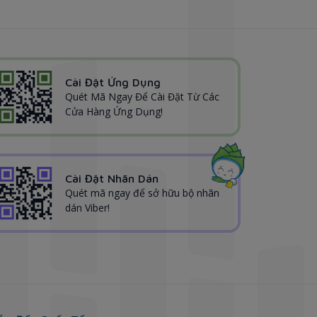
Cài Đặt Ứng Dụng
Quét Mã Ngay Để Cài Đặt Từ Các
Cửa Hàng Ứng Dụng!
Cài Đặt Nhãn Dán
Quét mã ngay để sở hữu bộ nhãn
dán Viber!