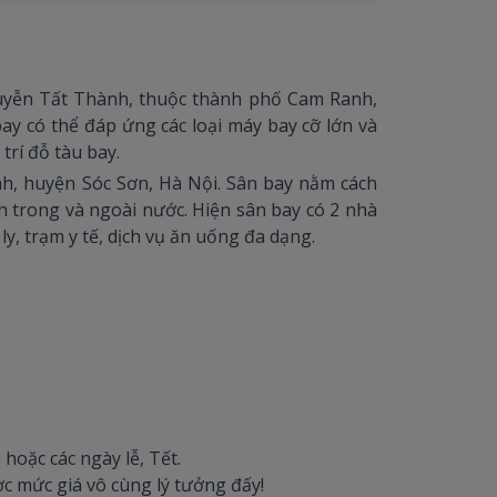
uyễn Tất Thành, thuộc thành phố Cam Ranh,
y có thể đáp ứng các loại máy bay cỡ lớn và
trí đỗ tàu bay.
nh, huyện Sóc Sơn, Hà Nội. Sân bay nằm cách
 trong và ngoài nước. Hiện sân bay có 2 nhà
y, trạm y tế, dịch vụ ăn uống đa dạng.
hoặc các ngày lễ, Tết.
c mức giá vô cùng lý tưởng đấy!