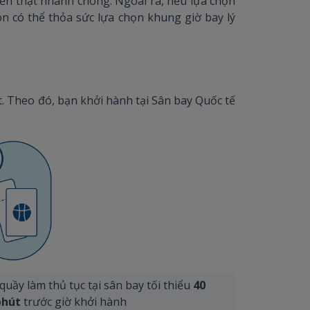
ến thật nhanh chóng. Ngoài ra, nếu lựa chọn
n có thể thỏa sức lựa chọn khung giờ bay lý
. Theo đó, bạn khởi hành tại Sân bay Quốc tế
uầy làm thủ tục tại sân bay tối thiểu
40
phút
trước giờ khởi hành