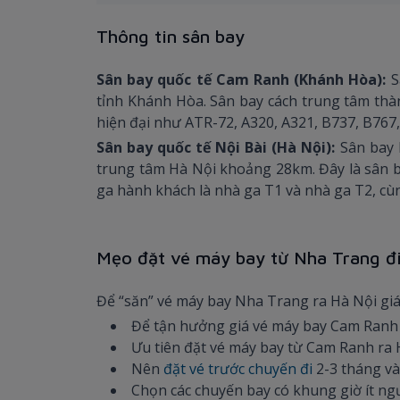
Thông tin sân bay
Sân bay quốc tế Cam Ranh (Khánh Hòa):
S
tỉnh Khánh Hòa. Sân bay cách trung tâm thà
hiện đại như ATR-72, A320, A321, B737, B767,
Sân bay quốc tế Nội Bài (Hà Nội):
Sân bay 
trung tâm Hà Nội khoảng 28km. Đây là sân b
ga hành khách là nhà ga T1 và nhà ga T2, cùn
Mẹo đặt vé máy bay từ Nha Trang đi
Để “săn” vé máy bay Nha Trang ra Hà Nội giá 
Để tận hưởng giá vé máy bay Cam Ranh –
Ưu tiên đặt vé máy bay từ Cam Ranh ra H
Nên
đặt vé trước chuyến đi
2-3 tháng và 
Chọn các chuyến bay có khung giờ ít ng