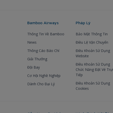
Bamboo Airways
Pháp Lý
Thông Tin Về Bamboo
Bảo Mật Thông Tin
News
Điều Lệ Vận Chuyển
Thông Cáo Báo Chí
Điều Khoản Sử Dụng
Website
Giải Thưởng
Điều Khoản Sử Dụng
Đội Bay
Chức Năng Đặt Vé Trự
Tiếp
Cơ Hội Nghề Nghiệp
Điều Khoản Sử Dụng
Dành Cho Đại Lý
Cookies