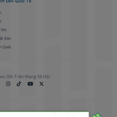
ểm Đến Quốc Tế
h
c
 Séc
ật Bản
n Quốc
eo Dõi Trên Mạng Xã Hội