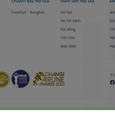
Chuyến Bay Nội Địa
Điểm Đến Nội Địa
Đi
Frankfurt - Bangkok
Hà Nội
An
Hồ Chí Minh
Đứ
Đà Nẵng
CH
Côn Đảo
Nh
Điện Biên
Hà
Th