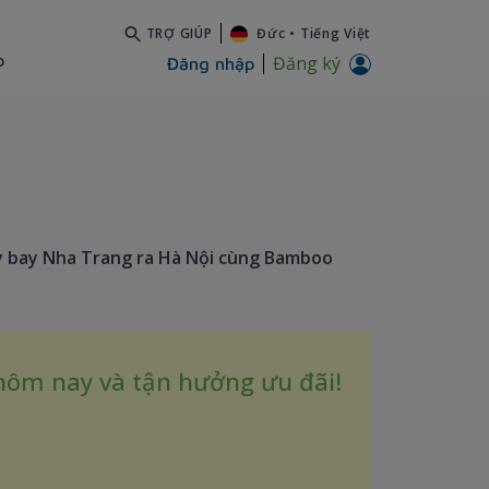
TRỢ GIÚP
Đức
•
Tiếng Việt
b
Đăng ký
Đăng nhập
y bay Nha Trang ra Hà Nội cùng Bamboo
hôm nay và tận hưởng ưu đãi!