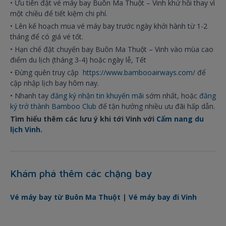
• Ưu tiên đặt vé máy bay Buôn Ma Thuột – Vinh khứ hồi thay vì
một chiều để tiết kiệm chi phí.
• Lên kế hoạch mua vé máy bay trước ngày khởi hành từ 1-2
tháng để có giá vé tốt.
• Hạn chế đặt chuyến bay Buôn Ma Thuột – Vinh vào mùa cao
điểm du lịch (tháng 3-4) hoặc ngày lễ, Tết
• Đừng quên truy cập
https://www.bambooairways.com/
để
cập nhập lịch bay hôm nay.
• Nhanh tay
đăng ký nhận tin khuyến mãi
sớm nhất, hoặc
đăng
ký trở thành Bamboo Club
để tận hưởng nhiều ưu đãi hấp dẫn.
Tìm hiểu thêm các lưu ý khi tới Vinh với
Cẩm nang du
lịch Vinh
.
Khám phá thêm các chặng bay
Vé máy bay từ Buôn Ma Thuột
|
Vé máy bay đi Vinh