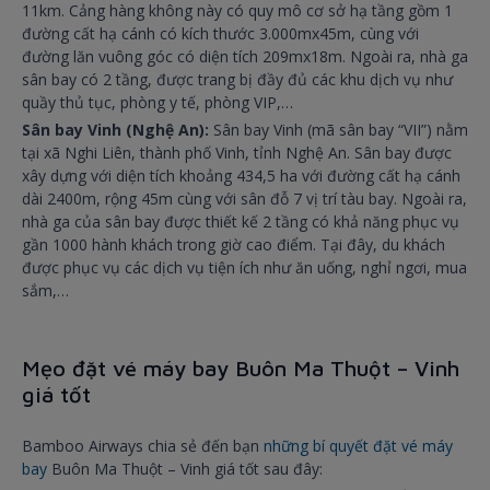
11km. Cảng hàng không này có quy mô cơ sở hạ tầng gồm 1
đường cất hạ cánh có kích thước 3.000mx45m, cùng với
đường lăn vuông góc có diện tích 209mx18m. Ngoài ra, nhà ga
sân bay có 2 tầng, được trang bị đầy đủ các khu dịch vụ như
quầy thủ tục, phòng y tế, phòng VIP,…
Sân bay Vinh (Nghệ An):
Sân bay Vinh (mã sân bay “VII”) nằm
tại xã Nghi Liên, thành phố Vinh, tỉnh Nghệ An. Sân bay được
xây dựng với diện tích khoảng 434,5 ha với đường cất hạ cánh
dài 2400m, rộng 45m cùng với sân đỗ 7 vị trí tàu bay. Ngoài ra,
nhà ga của sân bay được thiết kế 2 tầng có khả năng phục vụ
gần 1000 hành khách trong giờ cao điểm. Tại đây, du khách
được phục vụ các dịch vụ tiện ích như ăn uống, nghỉ ngơi, mua
sắm,…
Mẹo đặt vé máy bay Buôn Ma Thuột – Vinh
giá tốt
Bamboo Airways chia sẻ đến bạn
những bí quyết đặt vé máy
bay
Buôn Ma Thuột – Vinh giá tốt sau đây: