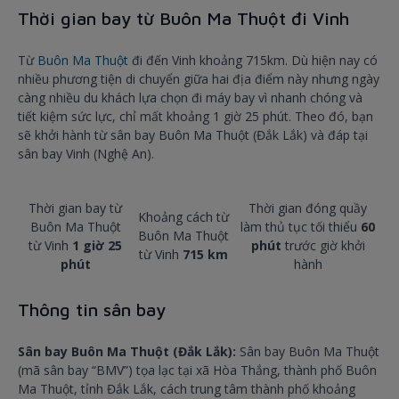
Thời gian bay từ Buôn Ma Thuột đi Vinh
Từ
Buôn Ma Thuột
đi đến Vinh khoảng 715km. Dù hiện nay có
nhiều phương tiện di chuyển giữa hai địa điểm này nhưng ngày
càng nhiều du khách lựa chọn đi máy bay vì nhanh chóng và
tiết kiệm sức lực, chỉ mất khoảng 1 giờ 25 phút. Theo đó, bạn
sẽ khởi hành từ sân bay Buôn Ma Thuột (Đắk Lắk) và đáp tại
sân bay Vinh (Nghệ An).
Thời gian bay từ
Thời gian đóng quầy
Khoảng cách từ
Buôn Ma Thuột
làm thủ tục tối thiểu
6
0
Buôn Ma Thuột
từ Vinh
1 giờ 25
phút
trước giờ khởi
từ Vinh
715 km
phút
hành
Thông tin sân bay
Sân bay Buôn Ma Thuột (Đắk Lắk):
Sân bay Buôn Ma Thuột
(mã sân bay “BMV”) tọa lạc tại xã Hòa Thắng, thành phố Buôn
Ma Thuột, tỉnh Đắk Lắk, cách trung tâm thành phố khoảng