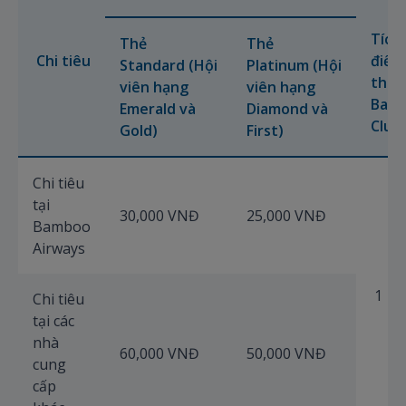
Tích 
Thẻ
Thẻ
Chi tiêu
điểm
Standard
(Hội
Platinum
(Hội
thư
viên hạng
viên hạng
Bam
Emerald và
Diamond và
Club
Gold)
First)
Chi tiêu
tại
30,000 VNĐ
25,000 VNĐ
Bamboo
Airways
1
Chi tiêu
tại các
nhà
60,000 VNĐ
50,000 VNĐ
cung
cấp