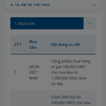
A. Ưu đãi tại Việt Nam
1. Mua sắm
Mua
Thời
STT
Nội dung ưu đãi
sắm
áp 
Tặng phiếu mua hàng
AEON
trị giá 100,000 VND
01/
1
VIỆT
cho hóa đơn từ
–
NAM
1,200,000 VND. Xem
31/
tại đây.
Giảm 20% (tối đa
200,000 VND) cho hóa
01/