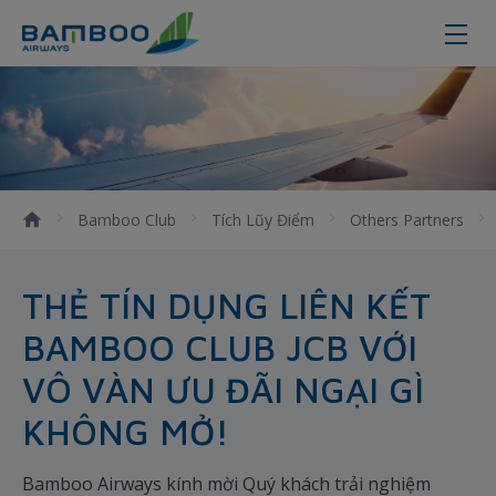
JCB - Bamboo Airways
Bamboo Club
Tích Lũy Điểm
Others Partners
THẺ TÍN DỤNG LIÊN KẾT
BAMBOO CLUB JCB VỚI
VÔ VÀN ƯU ĐÃI NGẠI GÌ
KHÔNG MỞ!
Bamboo Airways kính mời Quý khách trải nghiệm