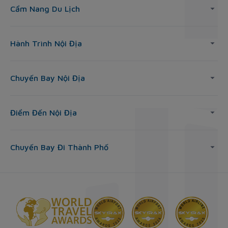
Cẩm Nang Du Lịch
Hành Trình Nội Địa
Chuyến Bay Nội Địa
Điểm Đến Nội Địa
Chuyến Bay Đi Thành Phố