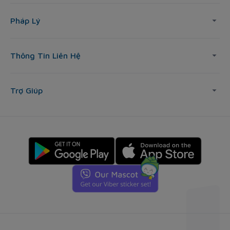
Pháp Lý
Thông Tin Liên Hệ
Trợ Giúp