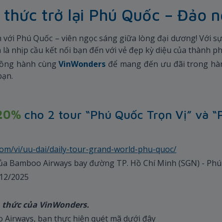
thức trở lại Phú Quốc – Đảo 
ới Phú Quốc – viên ngọc sáng giữa lòng đại dương! Với sự
là nhịp cầu kết nối bạn đến với vẻ đẹp kỳ diệu của thành 
đồng hành cùng
VinWonders
để mang đến ưu đãi trong hà
bạn.
20%
cho 2 tour “Phú Quốc Trọn Vị” và “
com/vi/uu-dai/daily-tour-grand-world-phu-quoc/
 của Bamboo Airways bay đường TP. Hồ Chí Minh (SGN) - Ph
/12/2025
h thức của VinWonders.
 Airways, bạn thực hiện quét mã dưới đây