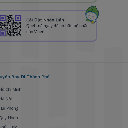
Cài Đặt Nhãn Dán
Quét mã ngay để sở hữu bộ nhãn
dán Viber!
uyến Bay Đi Thành Phố
 Hồ Chí Minh
 Hà Nội
 Hải Phòng
 Quy Nhơn
 Phú Quốc