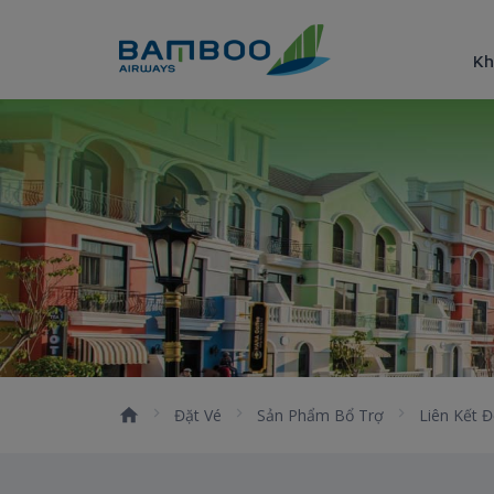
Truy cập nội dung luôn
Kh
Bamboo Airways chính thức t
Đặt Vé
Sản Phẩm Bổ Trợ
Liên Kết Đ