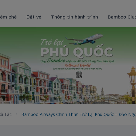
ám phá
Đặt vé
Thông tin hành trình
Bamboo Clu
rở lại Phú Quốc &#8211; Đảo
ối Tác
Bamboo Airways Chính Thức Trở Lại Phú Quốc – Đảo Ng