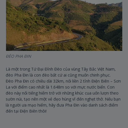
ĐÈO PHA ĐIN
HỒ
Là một trong Tứ Đại Đỉnh Đèo của vùng Tây Bắc Việt Nam,
Hồ
đèo Pha Đin là con đèo bất cứ ai cũng muốn chinh phục.
Ph
Đèo Pha Đin có chiều dài 32km, nối liền 2 tỉnh Điện Biên – Sơn
hộ
La với điểm cao nhất là 1.648m so với mực nước biển. Con
đó 
đèo này nổi tiếng hiểm trở với những khúc cua uốn lượn theo
bả
sườn núi, tạo nên một vẻ đẹo hùng vĩ đến nghẹt thở. Nếu bạn
Hồ
là người ưa mạo hiểm, hãy đưa Pha Đin vào danh sách điểm
kho
đến tại Điện Biên thôi!
mặ
cùn
một