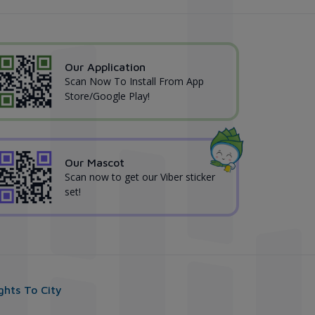
Our Application
Scan Now To Install From App
Store/Google Play!
Our Mascot
Scan now to get our Viber sticker
set!
ights To City