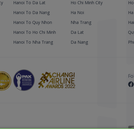
ty
Hanoi To Da Lat
Ho Chi Minh City
Ho
Hanoi To Da Nang
Ha Noi
Ha
Hanoi To Quy Nhon
Nha Trang
Ha
Hanoi To Ho Chi Minh
Da Lat
Qu
Hanoi To Nha Trang
Da Nang
Ph
Fo