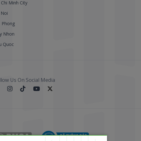
 Chi Minh City
 Noi
i Phong
y Nhon
u Quoc
llow Us On Social Media