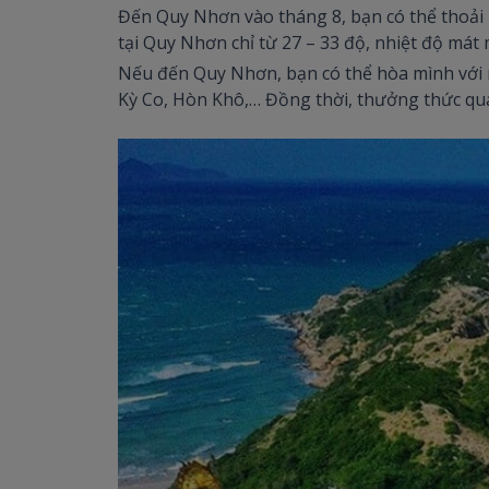
Đến Quy Nhơn vào tháng 8, bạn có thể thoải 
tại Quy Nhơn chỉ từ 27 – 33 độ, nhiệt độ mát 
Nếu đến Quy Nhơn, bạn có thể hòa mình với n
Kỳ Co, Hòn Khô,… Đồng thời, thưởng thức qua