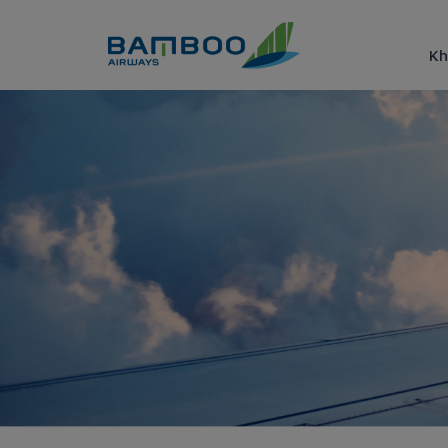
Truy cập nội dung luôn
Kh
Tháng 8 nên đi du lịch ở đâu