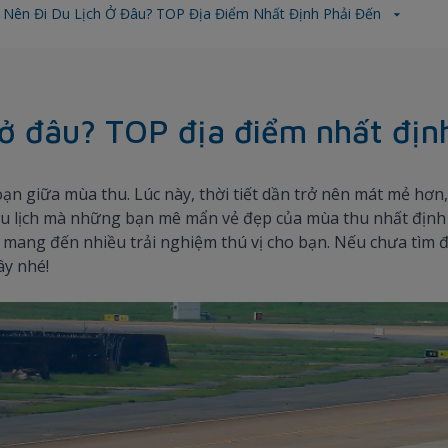
 Nên Đi Du Lịch Ở Đâu? TOP Địa Điểm Nhất Định Phải Đến
 ở đâu? TOP địa điểm nhất địn
 đoạn giữa mùa thu. Lúc này, thời tiết dần trở nên mát mẻ h
du lịch mà những bạn mê mẩn vẻ đẹp của mùa thu nhất định p
 mang đến nhiều trải nghiệm thú vị cho bạn. Nếu chưa tìm 
ây nhé!