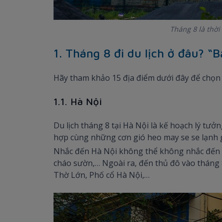
Tháng 8 là thời
1. Tháng 8 đi du lịch ở đâu? “
Hãy tham khảo 15 địa điểm dưới đây để chọn 
1.1. Hà Nội
Du lịch tháng 8 tại Hà Nội là kế hoạch lý tưở
hợp cùng những cơn gió heo may se se lạnh 
Nhắc đến Hà Nội không thể không nhắc đến n
cháo sườn,… Ngoài ra, đến thủ đô vào thán
Thờ Lớn, Phố cổ Hà Nội,…