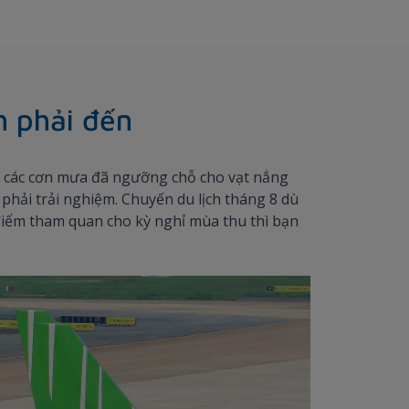
h phải đến
ơn, các cơn mưa đã ngưỡng chỗ cho vạt nắng
hải trải nghiệm. Chuyến du lịch tháng 8 dù
điểm tham quan cho kỳ nghỉ mùa thu thì bạn