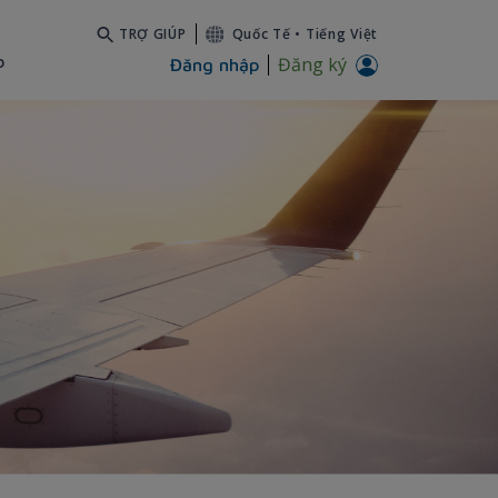
TRỢ GIÚP
Quốc Tế
•
Tiếng Việt
b
Đăng ký
Đăng nhập
i đến