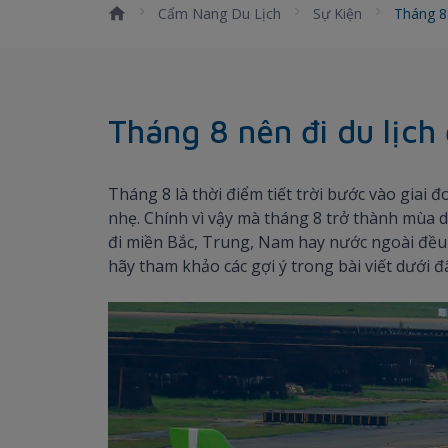
Cẩm Nang Du Lịch
Sự Kiện
Tháng 8
Tháng 8 nên đi du lịch
Tháng 8 là thời điểm tiết trời bước vào giai
nhẹ. Chính vì vậy mà tháng 8 trở thành mùa 
đi miền Bắc, Trung, Nam hay nước ngoài đều
hãy tham khảo các gợi ý trong bài viết dưới đ