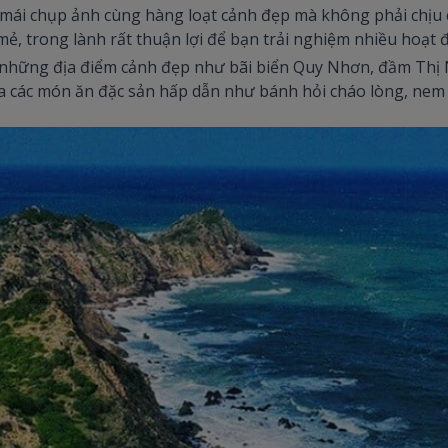
mái chụp ảnh cùng hàng loạt cảnh đẹp mà không phải chịu 
mẻ, trong lành rất thuận lợi để bạn trải nghiệm nhiều hoạt 
hững địa điểm cảnh đẹp như bãi biển Quy Nhơn, đầm Thị Nạ
 các món ăn đặc sản hấp dẫn như bánh hỏi cháo lòng, nem ch