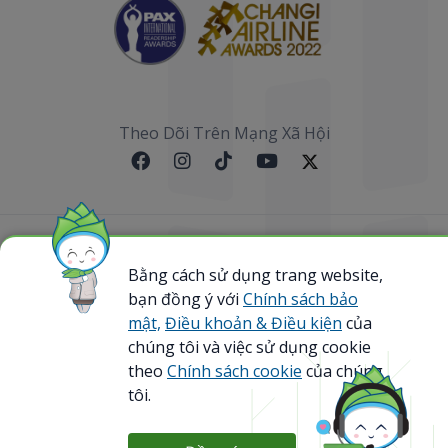
Theo Dõi Trên Mạng Xã Hội
Sơ đồ website
Bằng cách sử dụng trang website,
@ 2023 Bamboo Airways Copyright. All Rights
bạn đồng ý với
Chính sách bảo
Reserved.
mật,
Điều khoản & Điều kiện
của
Business Registration Code: 0107867370
chúng tôi và việc sử dụng cookie
theo
Chính sách cookie
của chúng
tôi.