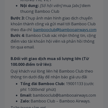
Nội dung:
[Số hội viên]
mua
[abc]
diem
thuong Bamboo Club
Bước 3:
Chụp ảnh màn hình giao dịch chuyển
khoản thành công và gửi mail tới Bamboo Club
theo địa chỉ:
bambooclub@bambooairways.com
Bước 4:
Bamboo Club xác nhận thông tin, cộng
điểm vào tài khoản hội viên và phản hồi thông
tin qua email.
B.Đối với giao dịch mua số lượng lớn (Từ
100.000 điểm trở lên):
Quý khách vui lòng liên hệ Bamboo Club theo
thông tin dưới đây để nhận báo giá ưu đãi
Tổng đài Bamboo Club:
19001133 (cước
phí: 1.000vnd/ phút)
Email:
bambooclub@bambooairways.com
Zalo:
Bamboo Club – Bamboo Airways.
Trân trọng cảm ơn!