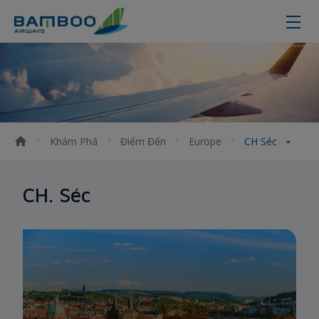
CH Séc
Khám Phá
Điểm Đến
Europe
CH Séc
CH. Séc