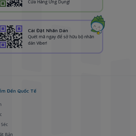
Cửa Hàng Ứng Dụng!
Cài Đặt Nhãn Dán
Quét mã ngay để sở hữu bộ nhãn
dán Viber!
ểm Đến Quốc Tế
h
c
 Séc
ật Bản