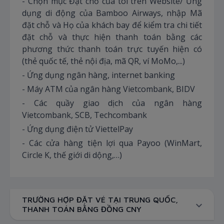
- Chọn mục Đặt chỗ của tôi trên Website/ Ứng
dụng di động của Bamboo Airways, nhập Mã
đặt chỗ và Họ của khách bay để kiểm tra chi tiết
đặt chỗ và thực hiện thanh toán bằng các
phương thức thanh toán trực tuyến hiện có
(thẻ quốc tế, thẻ nội địa, mã QR, ví MoMo,...)
- Ứng dụng ngân hàng, internet banking
- Máy ATM của ngân hàng Vietcombank, BIDV
- Các quầy giao dịch của ngân hàng
Vietcombank, SCB, Techcombank
- Ứng dụng điện tử ViettelPay
- Các cửa hàng tiện lợi qua Payoo (WinMart,
Circle K, thế giới di dộng,…)
TRƯỜNG HỢP ĐẶT VÉ TẠI TRUNG QUỐC,
THANH TOÁN BẰNG ĐỒNG CNY