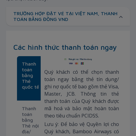
TRƯỜNG HỢP ĐẶT VÉ TẠI VIỆT NAM, THANH
TOÁN BẰNG ĐỒNG VND
Các hình thức thanh toán ngay
Thanh
toán
Quý khách có thể chọn thanh
bằng
toán ngay bằng thẻ tín dụng/
Thẻ
ghi nợ quốc tế bao gồm thẻ Visa,
quốc tế
Master, JCB. Thông tin thẻ
thanh toán của Quý khách được
mã hoá và bảo mật hoàn toàn
Thanh
toán
theo tiêu chuẩn PCIDSS.
bằng
Lưu ý: Để bảo vệ Quyền lợi cho
Thẻ nội
Quý khách, Bamboo Airways có
địa/