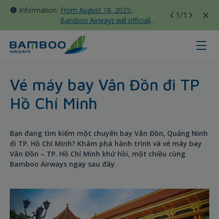
Information:
From August 18, 2025,
1
/1
Bamboo Airways will officially
move all domestic flights to
Tan Son Nhat Terminal T3
Van Don - Hochiminh City - Bambo
Vé máy bay Vân Đồn đi TP
Hồ Chí Minh
Bạn đang tìm kiếm một chuyến bay Vân Đồn, Quảng Ninh
đi TP. Hồ Chí Minh? Khám phá hành trình và vé máy bay
Vân Đồn – TP. Hồ Chí Minh khứ hồi, một chiều cùng
Bamboo Airways ngay sau đây.