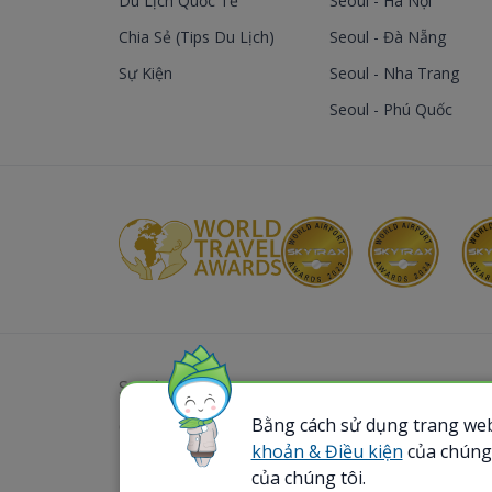
Du Lịch Quốc Tế
Seoul - Hà Nội
Chia Sẻ (Tips Du Lịch)
Seoul - Đà Nẵng
Sự Kiện
Seoul - Nha Trang
Seoul - Phú Quốc
Sơ đồ website
Bằng cách sử dụng trang web
@ 2023 Bamboo Airways Copyright. All Rights
Business Registration Code: 0107867370
khoản & Điều kiện
của chúng 
của chúng tôi.