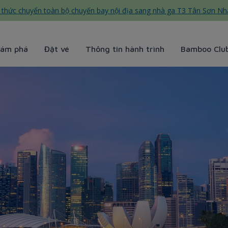
thức chuyển toàn bộ chuyến bay nội địa sang nhà ga T3 Tân Sơn Nh
ám phá
Đặt vé
Thông tin hành trình
Bamboo Clu