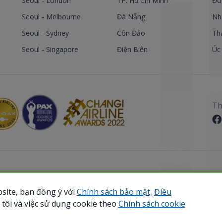
Seoul - London
TP. Hồ Chí Minh
Đứ
Seoul - Melbourne
Đà Nẵng
Nh
Seoul - Sydney
Côn Đảo
Th
Seoul - Singapore
Điện Biên
Úc
Th
site, bạn đồng ý với
Chính sách bảo mật,
Điều
 Reserved.
tôi và việc sử dụng cookie theo
Chính sách cookie