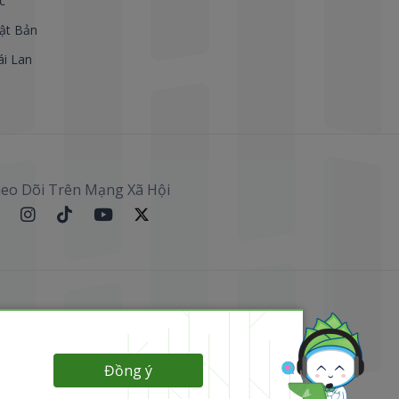
c
ật Bản
ái Lan
eo Dõi Trên Mạng Xã Hội
Đồng ý