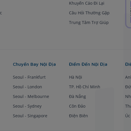
Khuyến Cáo Đi Lại
c
Câu Hỏi Thường Gặp
Trung Tâm Trợ Giúp
Chuyến Bay Nội Địa
Điểm Đến Nội Địa
Đi
Seoul - Frankfurt
Hà Nội
An
Seoul - London
TP. Hồ Chí Minh
Đứ
Seoul - Melbourne
Đà Nẵng
Nh
Seoul - Sydney
Côn Đảo
Th
Seoul - Singapore
Điện Biên
Úc