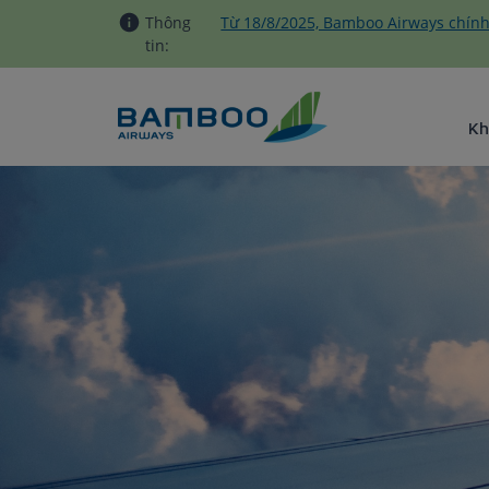
Truy cập nội dung luôn
Thông
Từ 18/8/2025, Bamboo Airways chính
tin:
Kh
Yêu cầu cộng điểm - Bamboo 