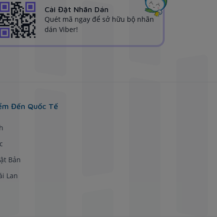
Cài Đặt Nhãn Dán
Quét mã ngay để sở hữu bộ nhãn
dán Viber!
ểm Đến Quốc Tế
h
c
ật Bản
ái Lan