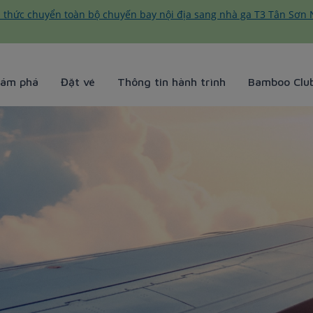
 thức chuyển toàn bộ chuyến bay nội địa sang nhà ga T3 Tân Sơn 
ám phá
Đặt vé
Thông tin hành trình
Bamboo Clu
Airways