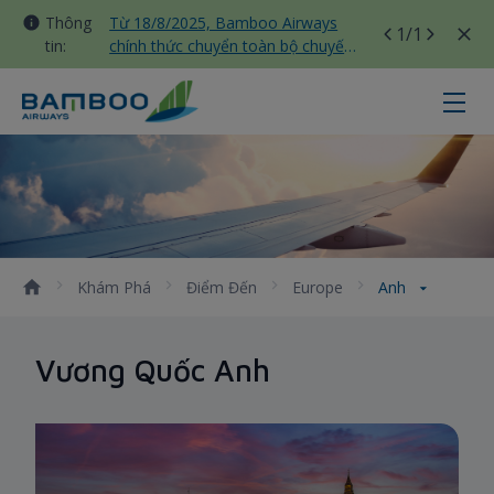
Thông
Từ 18/8/2025, Bamboo Airways
1
/1
tin:
chính thức chuyển toàn bộ chuyến
bay nội địa sang nhà ga T3 Tân
Sơn Nhất
Anh - Bamboo Airways
Khám Phá
Điểm Đến
Europe
Anh
Vương Quốc Anh