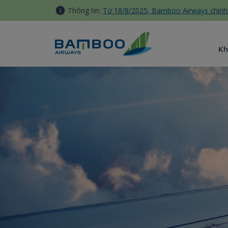
Truy cập nội dung luôn
Thông tin:
Từ 18/8/2025, Bamboo Airways chính 
Kh
Đấu giá nâng hạng ghế - Ba