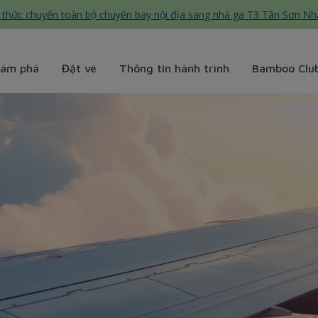
thức chuyển toàn bộ chuyến bay nội địa sang nhà ga T3 Tân Sơn Nh
ám phá
Đặt vé
Thông tin hành trình
Bamboo Clu
mboo Airways