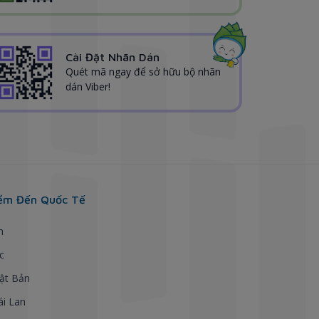
Cài Đặt Nhãn Dán
Quét mã ngay để sở hữu bộ nhãn
dán Viber!
ểm Đến Quốc Tế
h
c
ật Bản
ái Lan