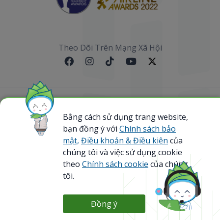
Theo Dõi Trên Mạng Xã Hội
Sơ đồ website
Bằng cách sử dụng trang website,
bạn đồng ý với
Chính sách bảo
@ 2023 Bamboo Airways Copyright. All Rights
Reserved.
mật,
Điều khoản & Điều kiện
của
Business Registration Code: 0107867370
chúng tôi và việc sử dụng cookie
theo
Chính sách cookie
của chúng
tôi.
Đồng ý