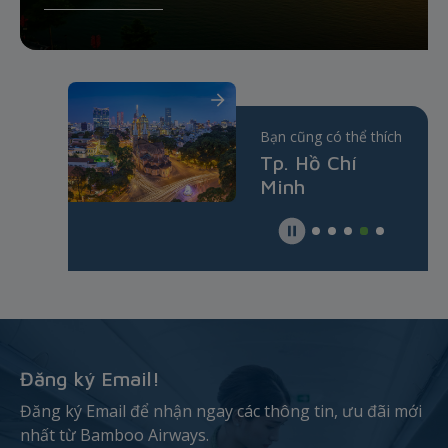
h
Bạn cũng có thể thích
Bạn cũng có thể thích
Bạn cũng có thể thích
B
Hội An
Tp. Hồ Chí
Phú Quốc
Minh
Đăng ký Email!
Đăng ký Email để nhận ngay các thông tin, ưu đãi mới
nhất từ Bamboo Airways.