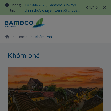
Thông
Từ 18/8/2025, Bamboo Airways
1
/1
tin:
chính thức chuyển toàn bộ chuyến
bay nội địa sang nhà ga T3 Tân
Sơn Nhất
Khám phá - Bamboo Airways
Home
Khám Phá
Khám phá