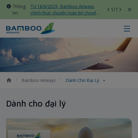
Thông
Từ 18/8/2025, Bamboo Airways
1
/1
tin:
chính thức chuyển toàn bộ chuyến
bay nội địa sang nhà ga T3 Tân
Sơn Nhất
Dành Cho Đại Lý - Bamboo Airway
Bamboo Airways
Dành Cho Đại Lý
Dành cho đại lý