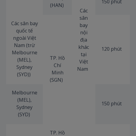
150 phút
(HAN)
Các
sân
Các sân bay
bay
quốc tế
nội
ngoài Việt
địa
Nam (trừ
khác
120 phút
Melbourne
tại
TP. Hồ
(MEL),
Việt
Chí
Sydney
Nam
Minh
(SYD))
(SGN)
Melbourne
(MEL),
150 phút
Sydney
(SYD)
TP. Hồ