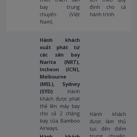
bay trung
định cho cả
chuyển (Việt
hành trình.
Nam).
Hành khách
xuất phát từ
các sân bay
Narita (NRT),
Incheon (ICN),
Melbourne
(MEL), Sydney
(SYD)
: Hành
khách được phát
thẻ lên máy bay
cho cả 2 chặng
Hành khách
bay của Bamboo
được làm thủ
Airways.
tục đến điểm
trung chuyển.
Hành khách