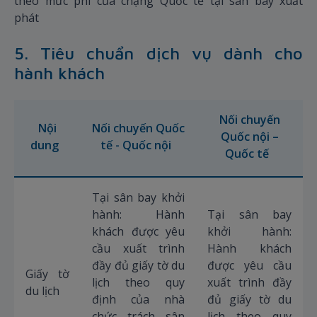
theo mức phí của chặng Quốc tế tại sân bay xuất
phát
5. Tiêu chuẩn dịch vụ dành cho
hành khách
Nối chuyến
Nội
Nối chuyến Quốc
Quốc nội –
dung
tế - Quốc nội
Quốc tế
Tại sân bay khởi
hành: Hành
Tại sân bay
khách được yêu
khởi hành:
cầu xuất trình
Hành khách
đầy đủ giấy tờ du
được yêu cầu
Giấy tờ
lịch theo quy
xuất trình đầy
du lịch
định của nhà
đủ giấy tờ du
chức trách sân
lịch theo quy