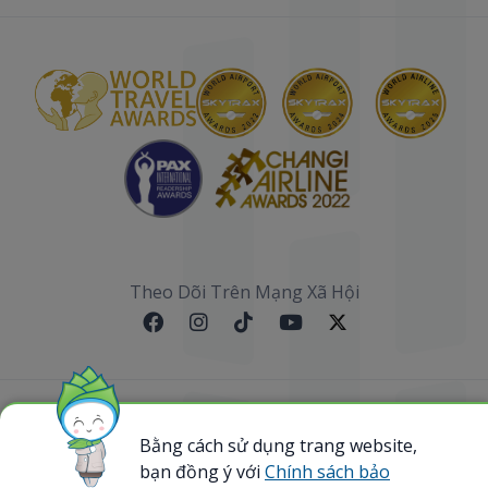
Theo Dõi Trên Mạng Xã Hội
Sơ đồ website
Bằng cách sử dụng trang website,
@ 2023 Bamboo Airways Copyright. All Rights
bạn đồng ý với
Chính sách bảo