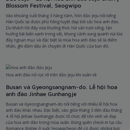
Blossom Festival, Seogwipo
Vào khoảng cuối tháng 3 hàng năm, hòn đảo Jeju nổi tiếng
Hàn Quốc lại được phủ hồng tuyệt đẹp bởi sắc hoa anh đào.
Du khách tới đây vừa thưởng thức hải sản tươi sống, tận
hưởng bãi biển xanh trong vắt, khung cảnh xung quanh núi lửa
đầy ngoạn mục và đặc biệt là mùa hoa anh đào sẽ là điểm
nhấn, ghi đậm dấu ấn chuyến đi Hàn Quốc của bạn đó.
Hoa anh đào nở rực rỡ trên đảo Jeju khi xuân về
Busan và Gyeongsangnam-do. Lễ hội hoa
anh đào Jinhae Gunhangje
Busan và Gyeongsangnam-do nổi tiếng với nhiều lễ hội hoa
anh đào khác nhau. Đặc biệt, vào giữa tháng 3 đến đầu tháng
4. lễ hội Jinhae Gunhangje được tổ chức để tôn vinh vẻ đẹp
của hoa anh đào trong mùa xuân. Đừng quên check-in tại cầu
Romance Bridge ở suối Yeojwacheon để có được những bức