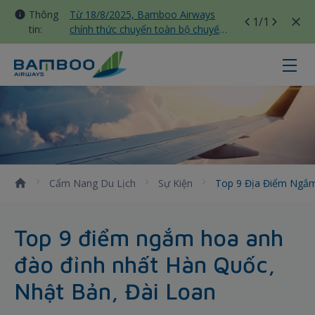
Thông
Từ 18/8/2025, Bamboo Airways
1
/1
tin:
chính thức chuyển toàn bộ chuyến
bay nội địa sang nhà ga T3 Tân
Sơn Nhất
Top 9 địa điểm ngắm hoa anh đào
Cẩm Nang Du Lịch
Sự Kiện
Top 9 Địa Điểm Ngắ
Top 9 điểm ngắm hoa anh
đào đỉnh nhất Hàn Quốc,
Nhật Bản, Đài Loan