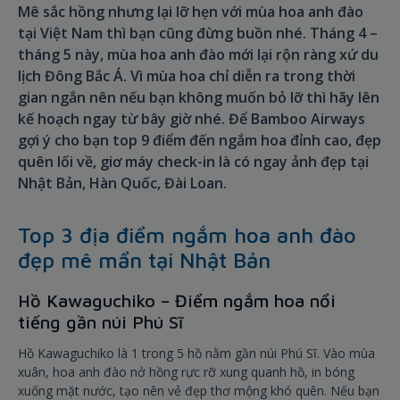
Mê sắc hồng nhưng lại lỡ hẹn với mùa hoa anh đào
tại Việt Nam thì bạn cũng đừng buồn nhé. Tháng 4 –
tháng 5 này, mùa hoa anh đào mới lại rộn ràng xứ du
lịch Đông Bắc Á. Vì mùa hoa chỉ diễn ra trong thời
gian ngắn nên nếu bạn không muốn bỏ lỡ thì hãy lên
kế hoạch ngay từ bây giờ nhé. Để Bamboo Airways
gợi ý cho bạn top 9 điểm đến ngắm hoa đỉnh cao, đẹp
quên lối về, giơ máy check-in là có ngay ảnh đẹp tại
Nhật Bản, Hàn Quốc, Đài Loan.
Top 3 địa điểm ngắm hoa anh đào
đẹp mê mẩn tại Nhật Bản
Hồ Kawaguchiko – Điểm ngắm hoa nổi
tiếng gần núi Phú Sĩ
Hồ Kawaguchiko là 1 trong 5 hồ nằm gần núi Phú Sĩ. Vào mùa
xuân, hoa anh đào nở hồng rực rỡ xung quanh hồ, in bóng
xuống mặt nước, tạo nên vẻ đẹp thơ mộng khó quên. Nếu bạn