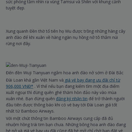
sức phóng tầm nhìn ra vùng Tamsui và Shilin với khung cảnh
tuyệt đẹp.
Xung quanh Đền thờ tổ tiên họ Wu được trồng những hàng cây
anh đào để khi xuân về hàng ngàn nụ hồng nở tô thắm núi
rừng nơi đây.
Đến đền Wuji Tianyuan ngắm hoa anh đào nở sớm ở Đài Bắc
Đài Loan khá gần Việt Nam và
giá vé bay đang ưu đãi chỉ từ
906,000 VNĐ*
. Vì thế nếu bạn đang kiếm tìm một địa điểm
xuất ngoại thì đừng quên ghé thăm hòn đảo này vào mùa
xuân nhé. Bạn đừng quên
đăng ký nhận tin
để trở thành người
đầu tiên được thông báo khi có vé bay tới Đài Loan giá tốt
nhất từ Bamboo Airways.
Với một chút thông tin Bamboo Airways cung cấp đã đủ
nhuộm hồng trái tim bạn chưa. Những bông hoa anh đào đang
hé nở và giá vé bay ưu đãi cũng đã hé mở chỉ chờ bạn đặt vé