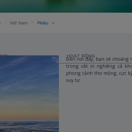
a
Việt Nam
Pleiku
HỰC
HOẠT ĐỘNG
Đến nơi đây, bạn sẽ choáng n
trong vắt in nghiêng cả kh
phong cảnh thơ mộng, cực kỳ
suy tư.