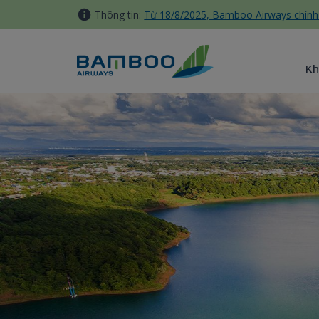
Truy cập nội dung luôn
Thông tin:
Từ 18/8/2025, Bamboo Airways chính 
Kh
Pleiku - Bamboo Airways