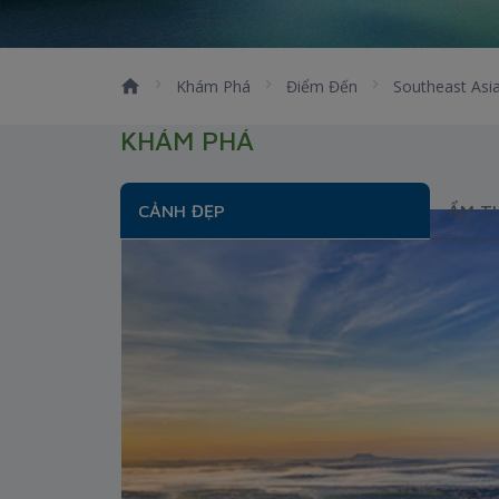
Khám Phá
Điểm Đến
Southeast Asi
KHÁM PHÁ
CẢNH ĐẸP
ẨM T