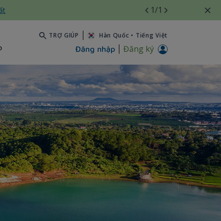
1
/1
ất
TRỢ GIÚP
Hàn Quốc
•
Tiếng Việt
b
Đăng ký
Đăng nhập