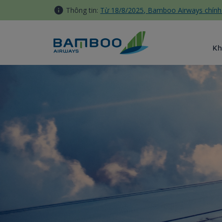
Truy cập nội dung luôn
Thông tin:
Từ 18/8/2025, Bamboo Airways chính 
Kh
Hạng Business - Bamboo Air