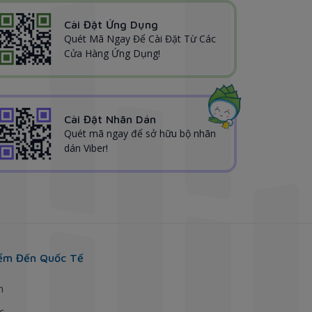
Cài Đặt Ứng Dụng
Quét Mã Ngay Để Cài Đặt Từ Các
Cửa Hàng Ứng Dụng!
Cài Đặt Nhãn Dán
Quét mã ngay để sở hữu bộ nhãn
dán Viber!
ểm Đến Quốc Tế
h
c