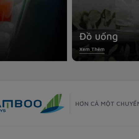
Đồ uống
Xem Thêm
HƠN CẢ MỘT CHUYẾ