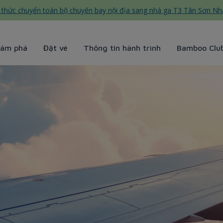
thức chuyển toàn bộ chuyến bay nội địa sang nhà ga T3 Tân Sơn Nh
ám phá
Đặt vé
Thông tin hành trình
Bamboo Clu
ways