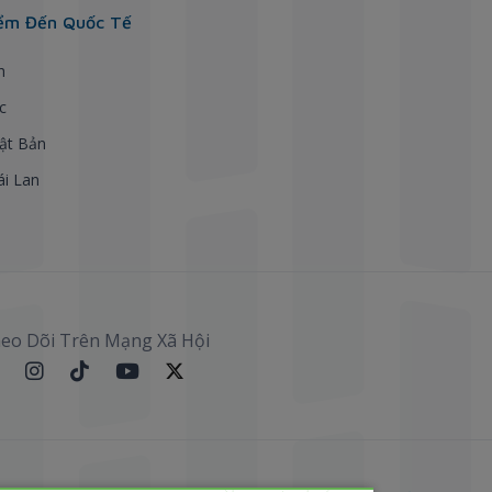
ểm Đến Quốc Tế
h
c
ật Bản
ái Lan
eo Dõi Trên Mạng Xã Hội