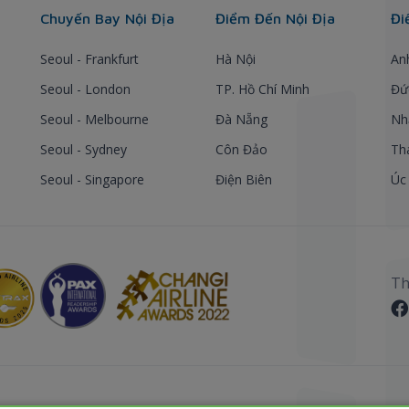
Chuyến Bay Nội Địa
Điểm Đến Nội Địa
Đi
Seoul - Frankfurt
Hà Nội
An
Seoul - London
TP. Hồ Chí Minh
Đứ
Seoul - Melbourne
Đà Nẵng
Nh
Seoul - Sydney
Côn Đảo
Th
Seoul - Singapore
Điện Biên
Úc
Th