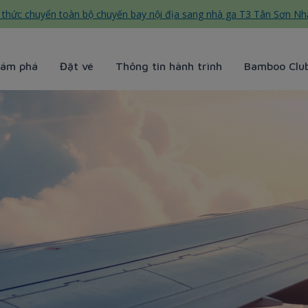
thức chuyển toàn bộ chuyến bay nội địa sang nhà ga T3 Tân Sơn Nh
ám phá
Đặt vé
Thông tin hành trình
Bamboo Clu
xét hạng - Bamboo Airways