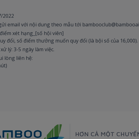
7/2022
gửi email với nội dung theo mẫu tới bambooclub@bambooai
iểm xét hạng_[số hội viên]
y đổi, số điểm thưởng muốn quy đổi (là bội số của 16,000).
ử lý: 3-5 ngày làm việc.
i lòng liên hệ:
hút)
HƠN CẢ MỘT CHUYẾ