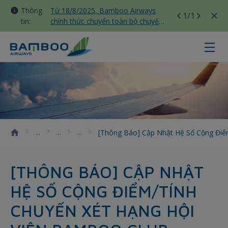
Thông
Từ 18/8/2025, Bamboo Airways
1
/1
tin:
chính thức chuyển toàn bộ chuyến
bay nội địa sang nhà ga T3 Tân
Sơn Nhất
[Thông báo] Cập nhật hệ số cộng 
[Thông Báo] Cập Nhật Hệ Số Cộng Điể
[THÔNG BÁO] CẬP NHẬT
HỆ SỐ CỘNG ĐIỂM/TÍNH
CHUYẾN XÉT HẠNG HỘI