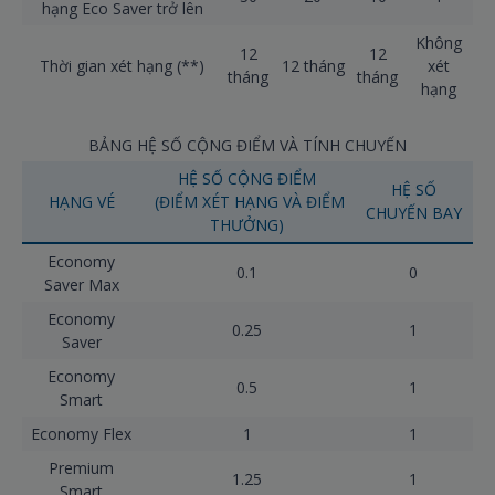
hạng Eco Saver trở lên
Không
12
12
Thời gian xét hạng (**)
12 tháng
xét
tháng
tháng
hạng
BẢNG HỆ SỐ CỘNG ĐIỂM VÀ TÍNH CHUYẾN
HỆ SỐ CỘNG ĐIỂM
HỆ SỐ
HẠNG VÉ
(ĐIỂM XÉT HẠNG VÀ ĐIỂM
CHUYẾN BAY
THƯỞNG)
Economy
0.1
0
Saver Max
Economy
0.25
1
Saver
Economy
0.5
1
Smart
Economy Flex
1
1
Premium
1.25
1
Smart