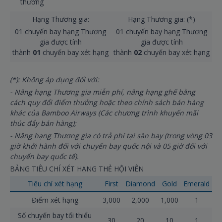
thưởng
Hạng Thương gia:
Hạng Thương gia: (*)
01 chuyến bay hạng Thương
01 chuyến bay hạng Thương
gia được tính
gia được tính
thành
01
chuyến bay xét hạng
thành
02
chuyến bay xét hạng
(*): Không áp dụng đối với:
- Nâng hạng Thương gia miễn phí, nâng hạng ghế bằng
cách quy đổi điểm thưởng hoặc theo chính sách bán hàng
khác của Bamboo Airways (Các chương trình khuyến mãi
thúc đẩy bán hàng);
- Nâng hạng Thương gia có trả phí tại sân bay (trong vòng 03
giờ khởi hành đối với chuyến bay quốc nội và 05 giờ đối với
chuyến bay quốc tế).
BẢNG TIÊU CHÍ XÉT HẠNG THẺ HỘI VIÊN
Tiêu chí xét hạng
First
Diamond
Gold
Emerald
Điểm xét hạng
3,000
2,000
1,000
1
Số chuyến bay tối thiểu
30
20
10
1