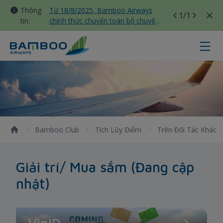
Thông
Từ 18/8/2025, Bamboo Airways
1
/1
tin:
chính thức chuyển toàn bộ chuyến
bay nội địa sang nhà ga T3 Tân
Sơn Nhất
Giải trí/ Mua sắm - Bamboo Airwa
Bamboo Club
Tích Lũy Điểm
Trên Đối Tác Khác
Giải trí/ Mua sắm (Đang cập
nhật)