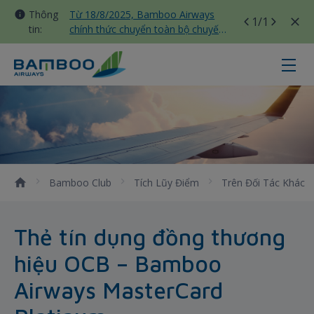
Thông
Từ 18/8/2025, Bamboo Airways
1
/1
tin:
chính thức chuyển toàn bộ chuyến
bay nội địa sang nhà ga T3 Tân
Sơn Nhất
OCB - Bamboo Airways
Bamboo Club
Tích Lũy Điểm
Trên Đối Tác Khác
Thẻ tín dụng đồng thương
hiệu OCB – Bamboo
Airways MasterCard