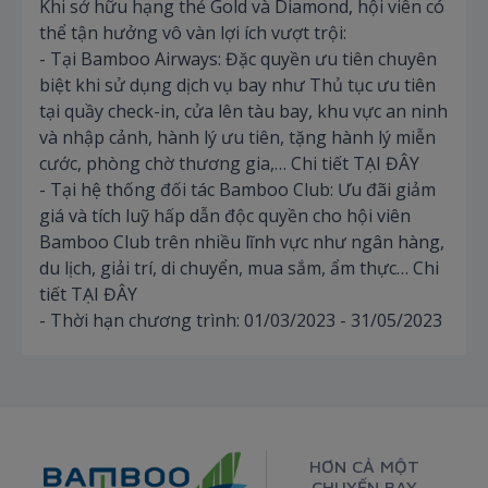
Khi sở hữu hạng thẻ Gold và Diamond, hội viên có
thể tận hưởng vô vàn lợi ích vượt trội:
- Tại Bamboo Airways: Đặc quyền ưu tiên chuyên
biệt khi sử dụng dịch vụ bay như Thủ tục ưu tiên
tại quầy check-in, cửa lên tàu bay, khu vực an ninh
và nhập cảnh, hành lý ưu tiên, tặng hành lý miễn
cước, phòng chờ thương gia,… Chi tiết TẠI ĐÂY
- Tại hệ thống đối tác Bamboo Club: Ưu đãi giảm
giá và tích luỹ hấp dẫn độc quyền cho hội viên
Bamboo Club trên nhiều lĩnh vực như ngân hàng,
du lịch, giải trí, di chuyển, mua sắm, ẩm thực… Chi
tiết TẠI ĐÂY
- Thời hạn chương trình: 01/03/2023 - 31/05/2023
HƠN CẢ MỘT
CHUYẾN BAY