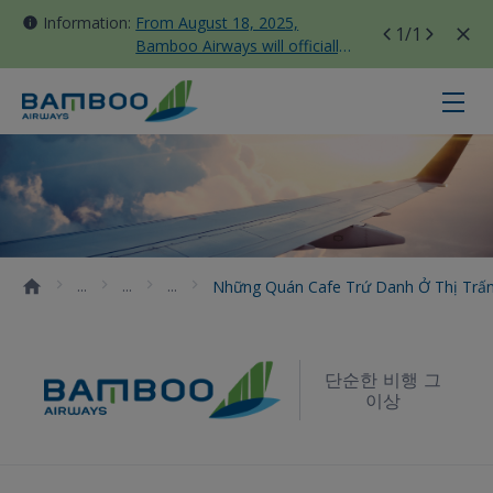
Information:
From August 18, 2025,
1
/1
Bamboo Airways will officially
move all domestic flights to
Tan Son Nhat Terminal T3
Những quán cafe trứ danh ở thị tr
Những Quán Cafe Trứ Danh Ở Thị Trấn
단순한 비행 그
이상