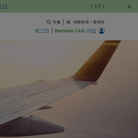
1
/1
l T3
지원
대한민국
•
한국인
로그인
Bamboo Club
가입
rways