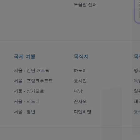
도움말 센터
국제 여행
목적지
목
서울 - 런던 개트윅
하노이
영
서울 - 프랑크푸르트
호치민
독
서울 - 싱가포르
다낭
일
서울 - 시드니
꼰자오
태
서울 - 멜번
디엔비엔
호