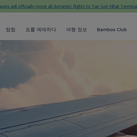
ys will officially move all domestic flights to Tan Son Nhat Termina
탐험
표를 예매하다
여행 정보
Bamboo Club
 mua về làm quà - Bamboo Ai