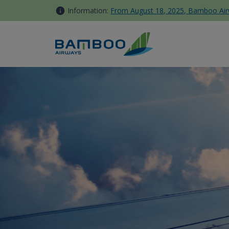
컨텐츠로 이동
Information:
From August 18, 2025, Bamboo Airwa
Top 12+ món đặc sản hội an