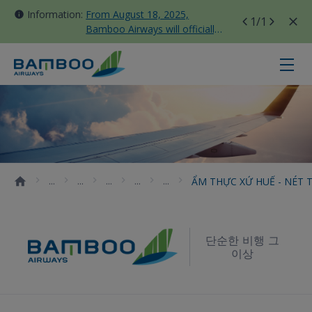
Information:
From August 18, 2025,
1
/1
Bamboo Airways will officially
move all domestic flights to
Tan Son Nhat Terminal T3
ẨM THỰC XỨ HUẾ - NÉT TINH TÚ
ẨM THỰC XỨ HUẾ - NÉT
단순한 비행 그
이상