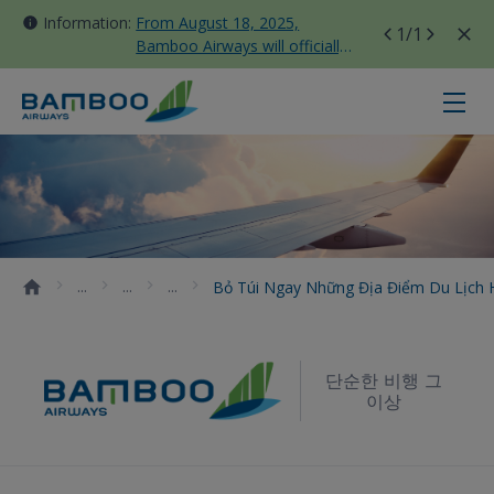
Information:
From August 18, 2025,
1
/1
Bamboo Airways will officially
move all domestic flights to
Tan Son Nhat Terminal T3
Bỏ túi ngay những địa điểm du lịc
Bỏ Túi Ngay Những Địa Điểm Du Lịch 
단순한 비행 그
이상