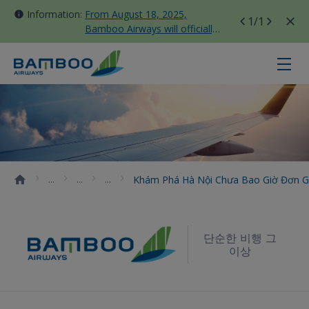
Information:
From August 18, 2025,
1
/1
Bamboo Airways will officially
move all domestic flights to
Tan Son Nhat Terminal T3
Khám phá Hà Nội chưa bao giờ đơ
Khám Phá Hà Nội Chưa Bao Giờ Đơn G
단순한 비행 그
이상