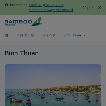
Information:
From August 18, 2025,
1
/1
Bamboo Airways will officially
move all domestic flights to
Tan Son Nhat Terminal T3
Binh Thuan - Bamboo Airways
여행 가이드
국내 여행
Binh Thuan
Binh Thuan