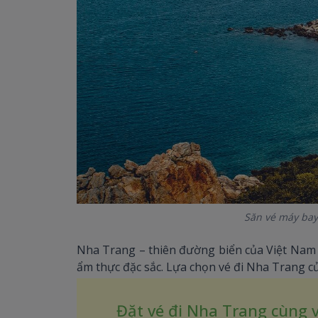
Săn vé máy bay 
Nha Trang – thiên đường biển của Việt Nam k
ẩm thực đặc sắc. Lựa chọn vé đi Nha Trang củ
Đặt vé đi Nha Trang cùng 