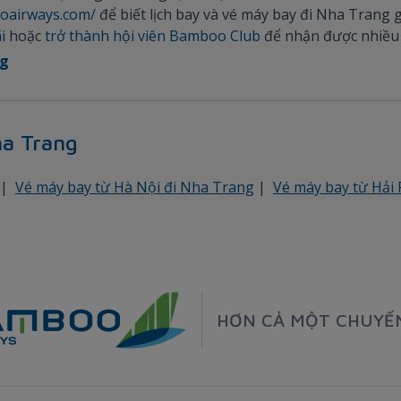
oairways.com/
để biết lịch bay và vé máy bay đi Nha Trang 
i
hoặc
trở thành hội viên Bamboo Club
để nhận được nhiều 
ng
ha Trang
|
Vé máy bay từ Hà Nội đi Nha Trang
|
Vé máy bay từ Hải
HƠN CẢ MỘT CHUYẾ