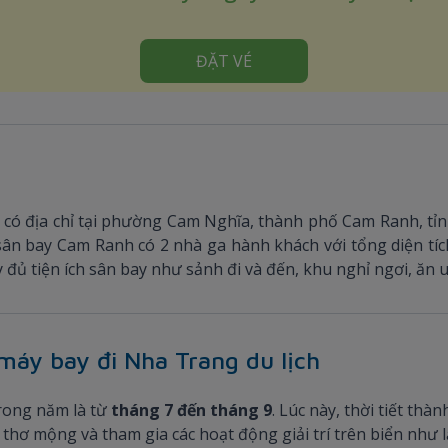
ĐẶT VÉ
 có địa chỉ tại phường Cam Nghĩa, thành phố Cam Ranh, t
ân bay Cam Ranh có 2 nhà ga hành khách với tổng diện tíc
 đủ tiện ích sân bay như sảnh đi và đến, khu nghỉ ngơi, ăn 
 máy bay đi Nha Trang du lịch
trong năm là từ
tháng 7 đến tháng 9
. Lúc này, thời tiết th
ơ mộng và tham gia các hoạt động giải trí trên biển như lặ