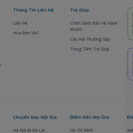
Thông Tin Liên Hệ
Trợ Giúp
Liên Hệ
Chính Sách Bảo Vệ Hành
Khách
Hóa Đơn VAT
Câu Hỏi Thường Gặp
Trung Tâm Trợ Giúp
c
Chuyến Bay Nội Địa
Điểm Đến Nội Địa
Đi
Hà Nội Đi Đà Lạt
Hồ Chí Minh
An