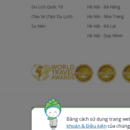
Du Lịch Quốc Tế
Hà Nội - Đà Nẵng
Chia Sẻ (Tips Du Lịch)
Hà Nội - Nha Trang
Sự Kiện
Hà Nội - Đà Lạt
Hà Nội - Quy Nhơn
Sơ đồ website
Bằng cách sử dụng trang web
@ 2023 Bamboo Airways Copyright. All Rights
Business Registration Code: 0107867370
khoản & Điều kiện
của chúng 