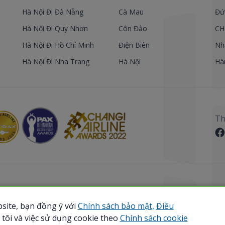
Hà Nội Đi Đà Nẵng
Cà Mau
Đứ
Hà Nội Đi Quy Nhơn
Côn Đảo
CH
Hà Nội Đi Hồ Chí Minh
Điện Biên
Nh
Hà Nội Đi Nha Trang
Hà Nội
Hà
Th
site, bạn đồng ý với
Chính sách bảo mật,
Điều
 Reserved.
tôi và việc sử dụng cookie theo
Chính sách cookie