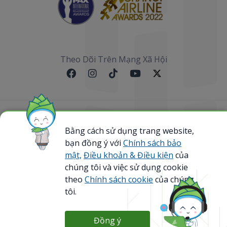
Theo Dõi Trên Mạng Xã Hội
Sơ đồ website
Bằng cách sử dụng trang website,
bạn đồng ý với
Chính sách bảo
@ 2023 Bamboo Airways Copyright. All Rights
Reserved.
mật,
Điều khoản & Điều kiện
của
Business Registration Code: 0107867370
chúng tôi và việc sử dụng cookie
theo
Chính sách cookie
của chúng
tôi.
Đồng ý