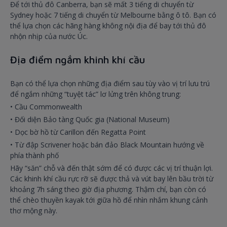
Để tới thủ đô Canberra, bạn sẽ mất 3 tiếng di chuyển từ
Sydney hoặc 7 tiếng di chuyển từ Melbourne bằng ô tô. Bạn có
thể lựa chọn các hãng hàng không nội địa để bay tới thủ đô
nhộn nhịp của nước Úc.
Địa điểm ngắm khinh khí cầu
Bạn có thể lựa chọn những địa điểm sau tùy vào vị trí lưu trú
để ngắm những “tuyệt tác” lơ lửng trên không trung:
• Cầu Commonwealth
• Đối diện Bảo tàng Quốc gia (National Museum)
• Dọc bờ hồ từ Carillon đến Regatta Point
• Từ đập Scrivener hoặc bán đảo Black Mountain hướng về
phía thành phố
Hãy “săn” chỗ và đến thật sớm để có được các vị trí thuận lợi.
Các khinh khí cầu rực rỡ sẽ được thả và vút bay lên bầu trời từ
khoảng 7h sáng theo giờ địa phương. Thậm chí, bạn còn có
thể chèo thuyền kayak tới giữa hồ để nhìn nhắm khung cảnh
thơ mộng này.