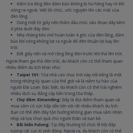
Kiểm tra lồng đèn đảm bảo không bị hư hỏng hay rò khí
nóng ra ngoài. Viết lời chúc, ước nguyện lên các mặt của
đèn lồng.
Dùng một tờ giấy nến thấm dầu móc vào đoạn dây kẽm
ở phía dưới đáy đèn.
Nhẹ nhàng kéo mở hoàn toàn 4 góc của đèn lồng, đảm
bảo khí nóng không lọt ra ngoài để đèn thuận lợi bay lên
trời.
Đốt giấy nến và mở rộng lồng đèn trước khi thả lên trời.
Ngoài tham gia thả đèn trời, du khách còn có thể tham quan
nhiều điểm du lịch khác như:
Taipei 101:
Tòa nhà cao chọc trời này nổi tiếng là một
trong những kỳ quan của thế giới và là niềm tự hào của
người Đài Loan. Đặc biệt, du khách còn có thể trải nghiệm
nhiều dịch vụ đẳng cấp bên trong tòa tháp.
Chợ đêm Ximending:
Đây là địa điểm tham quan và
mua sắm có sức hấp dẫn lớn với rất nhiều khách du lịch.
Bạn có thể đến đây tận hưởng không gian mua sắm nhộn
nhịp và lựa chọn quà cho người thân và bạn bè.
Bãi biển Fulong:
Tại đây thường tổ chức lễ hội đắp
tượng cát cực kì sinh động. Ngoài ra, du khách còn có thể