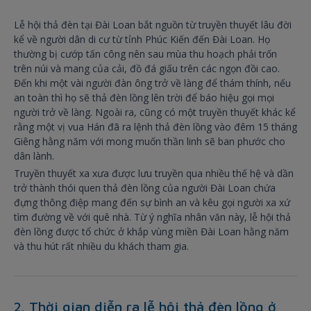
Lễ hội thả đèn tại Đài Loan bắt nguồn từ truyền thuyết lâu đời
kể về người dân di cư từ tỉnh Phúc Kiến đến Đài Loan. Họ
thường bị cướp tấn công nên sau mùa thu hoạch phải trốn
trên núi và mang của cải, đồ đá giấu trên các ngọn đồi cao.
Đến khi một vài người đàn ông trở về làng để thám thính, nếu
an toàn thì họ sẽ thả đèn lồng lên trời để báo hiệu gọi mọi
người trở về làng. Ngoài ra, cũng có một truyền thuyết khác kể
rằng một vị vua Hán đã ra lệnh thả đèn lồng vào đêm 15 tháng
Giêng hằng năm với mong muốn thần linh sẽ ban phước cho
dân lành.
Truyền thuyết xa xưa được lưu truyền qua nhiều thế hệ và dần
trở thành thói quen thả đèn lồng của người Đài Loan chứa
đựng thông điệp mang đến sự bình an và kêu gọi người xa xứ
tìm đường về với quê nhà. Từ ý nghĩa nhân văn này, lễ hội thả
đèn lồng được tổ chức ở khắp vùng miền Đài Loan hằng năm
và thu hút rất nhiều du khách tham gia.
2. Thời gian diễn ra lễ hội thả đèn lồng ở