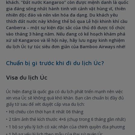
khách. “Đất nước Kangaroo” còn được mệnh danh là quốc
gia đáng sống nhất hành tinh với cảnh vật hùng vĩ, thiên
nhiên độc đáo và nền văn hóa đa dạng. Du khách yêu
thích đất nước này không thể bỏ qua Lễ hội khinh khí cầu
Canberra – một sự kiện đặc sắc của thủ đô được tổ chức
vào tháng 3 hàng năm. Nếu đang có kế hoạch khám phá
xứ sở Kangaroo và lễ hội này, hãy lưu ngay kinh nghiệm
du lịch Úc tự túc siêu đơn giản của Bamboo Airways nhé!
Chuẩn bị gì trước khi đi du lịch Úc?
Visa du lịch Úc
Úc hiện đang là quốc gia có du lịch phát triển mạnh nên việc
xin visa Úc sẽ không quá khó khăn. Bạn cần chuẩn bị đầy đủ
giấy tờ sau để xét duyệt cấp visa du lịch:
• Hộ chiếu còn thời hạn ít nhất 06 tháng
• 2 tấm ảnh thẻ kích thước 4×6 (chụp trong 6 tháng gần nhất)
• 1 bộ sơ yếu lý lịch có xác nhận của chính quyền địa phương
• 1 bộ sơ yếu lý lịch theo mẫu của Đại sứ quán Úc